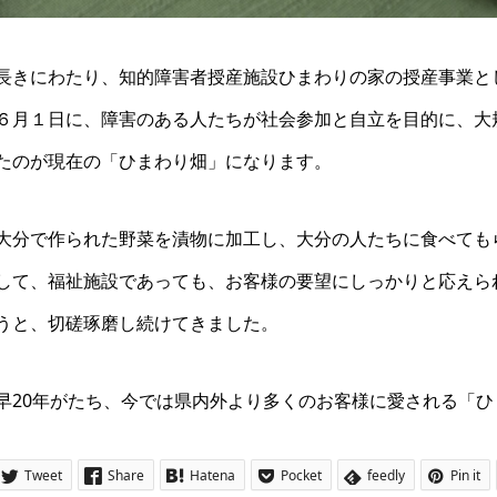
長きにわたり、知的障害者授産施設ひまわりの家の授産事業と
６月１日に、障害のある人たちが社会参加と自立を目的に、大
たのが現在の「ひまわり畑」になります。
大分で作られた野菜を漬物に加工し、大分の人たちに食べても
して、福祉施設であっても、お客様の要望にしっかりと応えら
うと、切磋琢磨し続けてきました。
早20年がたち、今では県内外より多くのお客様に愛される「
Tweet
Share
Hatena
Pocket
feedly
Pin it